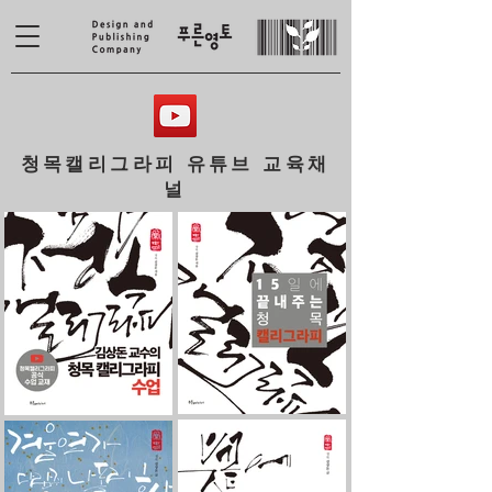
청목캘리그라피 유튜브 교육채
널