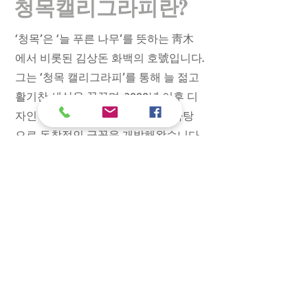
청목캘리그라피란?
‘청목’은 ‘늘 푸른 나무’를 뜻하는 靑木
에서 비롯된 김상돈 화백의 호號입니다.
그는 ‘청목 캘리그라피’를 통해 늘 젊고
활기찬 세상을 꿈꾸며, 2000년 이후 디
자인 전공에서 얻은 조형 원리를 바탕
으로 독창적인 글꼴을 개발해왔습니다.
이 작업은 교육용 캘리그래피의 필요성
을 절감한 데서 시작되었으며, 그는 국
내 교육용 캘리그래피 분야의 선구자로
평가받고 있습니다.
경민대학교 교수로 재직 중인 김 화백
은 일반 교육과정에 캘리그래피 수업을
개설하여 성인 학습자와 대학생을 함께
지도하고 있습니다. 그 결과 전국 및 국