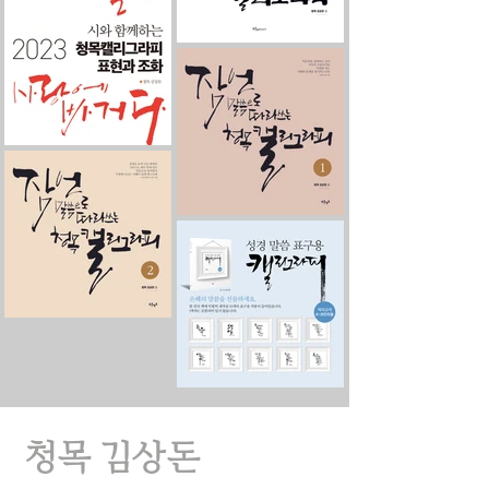
​청목 김상돈